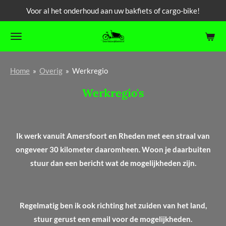
Voor al het onderhoud aan uw bakfiets of cargo-bike!
Ga
direct
naar
de
hoofdinhoud
Home
»
Overig
»
Werkregio
Werkregio's
Ik werk vanuit Amersfoort en Rheden met een straal van
ongeveer 30 kilometer daaromheen. Woon je daarbuiten
stuur dan een bericht wat de mogelijkheden zijn.
Regelmatig ben ik ook richting het zuiden van het land,
stuur gerust een email voor de mogelijkheden.