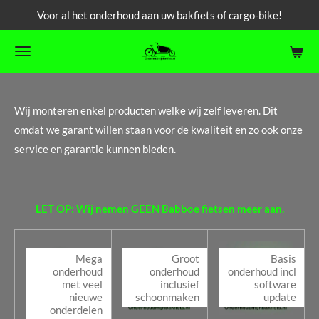
Voor al het onderhoud aan uw bakfiets of cargo-bike!
Ga
direct
naar
de
hoofdinhoud
Wij monteren enkel producten welke wij zelf leveren. Dit
omdat we garant willen staan voor de kwaliteit en zo ook onze
service en garantie kunnen bieden.
LET OP: Wij nemen GEEN Babboe fietsen meer aan.
Mega
Groot
Basis
onderhoud
onderhoud
onderhoud incl
met veel
inclusief
software
nieuwe
schoonmaken
update
onderdelen