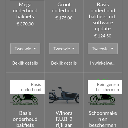
Mega
Groot
Basis
onderhoud
onderhoud
onderhoud
bakfiets
bakfiets incl.
€ 175,00
software
€ 370,00
update
€ 124,50
Bekijk details
Bekijk details
In winkelwagen
Basis
Reinigen en
onderhoud
beschermen
Basis
Winora
Schoonmake
onderhoud
F.U.B. 2
n en
bakfiets
rijklaar
beschermen