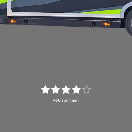
1
2
3
4
5
S
t
s
s
s
s
s
e
450 stemmen
m
t
t
t
t
t
m
e
e
e
e
e
e
n
r
r
r
r
r