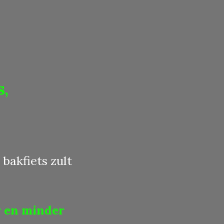
s,
 bakfiets zult
r en minder