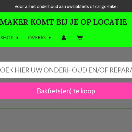
Voor al het onderhoud aan uw bakfiets of cargo-bike!
MAKER KOMT BIJ JE OP LOCATIE
BSHOP
OVERIG
OEK HIER UW ONDERHOUD EN/OF REPAR
Bakfiets(en) te koop