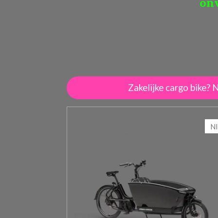
onv
Zakelijke cargo bike?
N