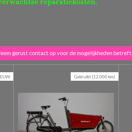
erwachtse reparatiekosten.
 Neem gerust contact op voor de mogelijkheden betref
IEUW
Gebruikt (12.000 km)