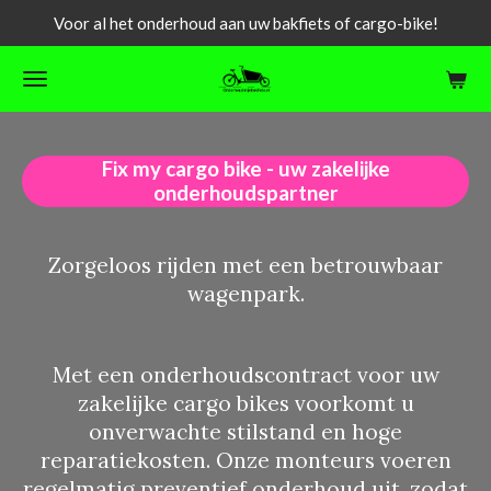
Voor al het onderhoud aan uw bakfiets of cargo-bike!
Ga
direct
naar
de
hoofdinhoud
Fix my cargo bike - uw zakelijke
onderhoudspartner
Zorgeloos rijden met een betrouwbaar
wagenpark.
Met een onderhoudscontract voor uw
zakelijke cargo bikes voorkomt u
onverwachte stilstand en hoge
reparatiekosten. Onze monteurs voeren
regelmatig preventief onderhoud uit, zodat