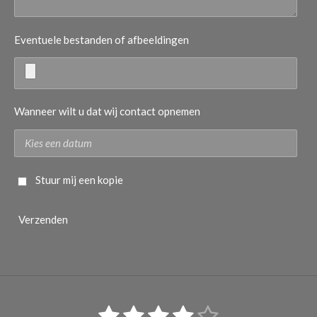
Eventuele bestanden of afbeeldingen
Wanneer wilt u dat wij contact opnemen
Stuur mij een kopie
Verzenden
1
2
3
4
5
S
R