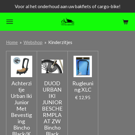
Voor al het onderhoud aan uw bakfiets of cargo-bike!
Ga
direct
naar
de
hoofdinhoud
Home
»
Webshop
»
Kinderzitjes
Achterzi
DUOD
Rugleuni
tje
URBAN
ng XLC
Urban Iki
IKI
€ 12,95
Junior
JUNIOR
Met
BESCHE
Bevestig
RMPLA
ing
AT ZW
Bincho
Bincho
Black/K
Black