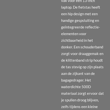
vak voor een 13-inch
laptop. De fietstas heeft
een hip design met een
handige gespsluiting en
geïntegreerde reflectie-
elementen voor
zichtbaarheid in het
donker. Een schouderband
zorgt voor draaggemak en
de klittenband strip houdt
de tas stevig op zijn plaats
aan de zijkant van de
bagagedrager. Het
waterdichte 500D
materiaal zorgt ervoor dat
je spullen droog blijven,
zelfs tijdens een kleine