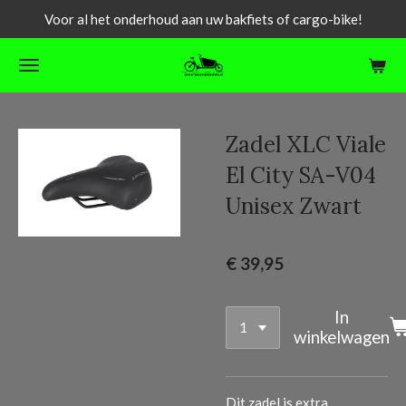
Voor al het onderhoud aan uw bakfiets of cargo-bike!
Ga
direct
naar
de
hoofdinhoud
Zadel XLC Viale
El City SA-V04
Unisex Zwart
€ 39,95
In
winkelwagen
Dit zadel is extra