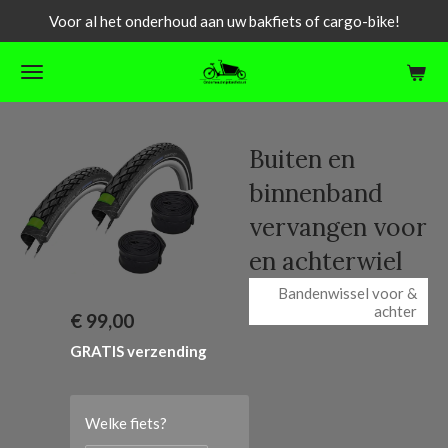
Voor al het onderhoud aan uw bakfiets of cargo-bike!
Ga
direct
naar
de
hoofdinhoud
Buiten en
binnenband
vervangen voor
en achterwiel
Bandenwissel voor &
achter
€ 99,00
GRATIS verzending
Welke fiets?