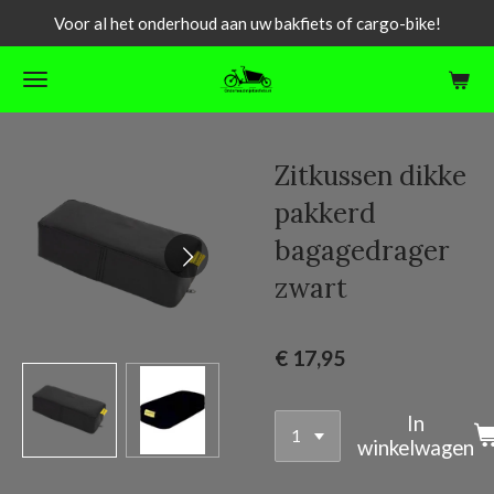
Voor al het onderhoud aan uw bakfiets of cargo-bike!
Ga
direct
naar
de
hoofdinhoud
Zitkussen dikke
pakkerd
bagagedrager
zwart
€ 17,95
In
winkelwagen