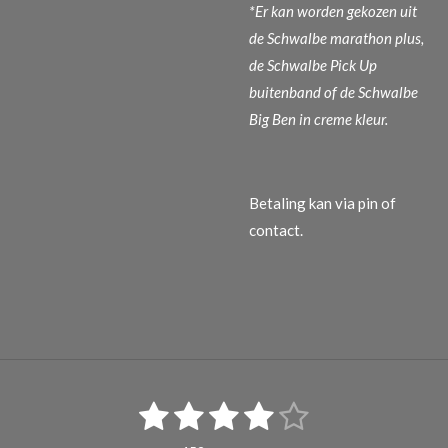
*Er kan worden gekozen uit
de Schwalbe marathon plus,
de Schwalbe Pick Up
buitenband of de Schwalbe
Big Ben in creme kleur.
Betaling kan via pin of
contact.
1
2
3
4
5
S
R
t
s
s
s
s
s
a
e