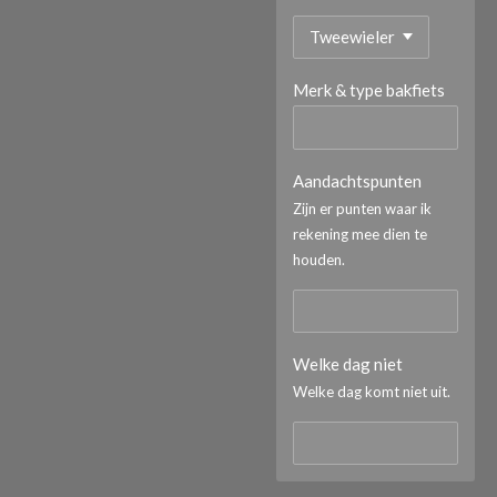
Merk & type bakfiets
Aandachtspunten
Zijn er punten waar ik
rekening mee dien te
houden.
Welke dag niet
Welke dag komt niet uit.