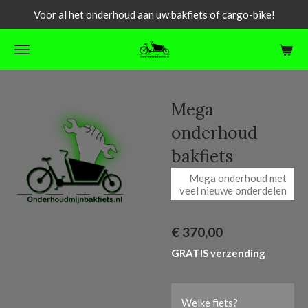
Voor al het onderhoud aan uw bakfiets of cargo-bike!
Ga
direct
naar
de
hoofdinhoud
Mega
onderhoud
bakfiets
Mega onderhoud met
veel nieuwe onderdelen
€ 370,00
GRATIS verzending
Welke fiets?