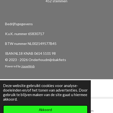
452 stemmen
m
t
t
t
t
t
t
m
i
e
e
e
e
e
e
n
n
r
r
r
r
r
g
Bedrijfsgegevens
:
r
r
r
r
K.v.K. nummer 65830717
3
e
e
e
e
.
BTW nummer NL002149577B45
n
n
n
n
9
IBAN NL18 KNAB 0614 5101 98
5
© 2023 - 2026 Onderhoudmijnbakfiets
3
5
Powered by
JouwWeb
3
9
Deze website gebruikt cookies voor analyse-
8
doeleinden en/of het tonen van advertenties. Door
2
gebruik te blijven maken van de site gaat u hiermee
3
akkoord.
0
Akkoord
0
E-mailadres
Instagram